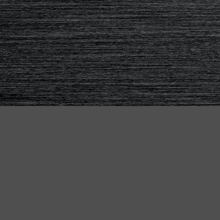
KETTLER BIKES
Für Alle - das passende Bike
"MADE IN GERMANY"
für jeden Anspruch
Ob Alltag, Abenteuer oder maximale