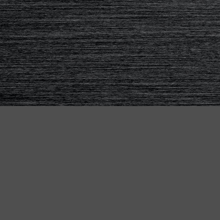
KETTLER BIKES
Für Alle - das passende Bike
"MADE IN GERMANY"
für jeden Anspruch
Ob Alltag, Abenteuer oder maximale