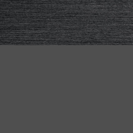
KETTLER BIKES
Pour tous – le vélo adapté à
"MADE IN GERMANY"
chaque besoin
Que ce soit pour le quotidien, l'aventure ou