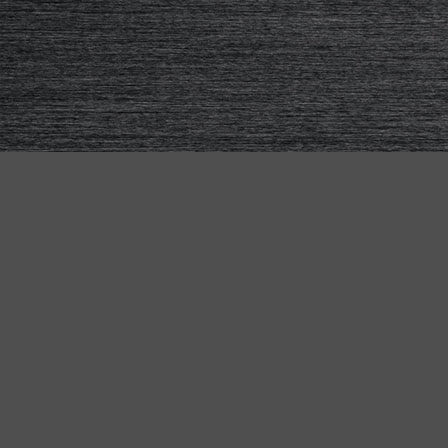
KETTLER BIKES
Pour tous – le vélo adapté à
"MADE IN GERMANY"
chaque besoin
Que ce soit pour le quotidien, l'aventure ou