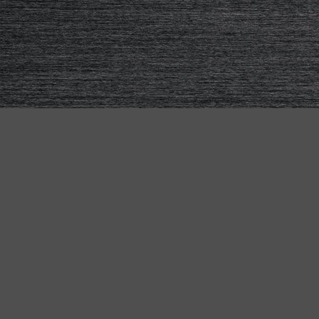
KETTLER BIKES
Pour tous – le vélo adapté à
"MADE IN GERMANY"
chaque besoin
Que ce soit pour le quotidien, l'aventure ou