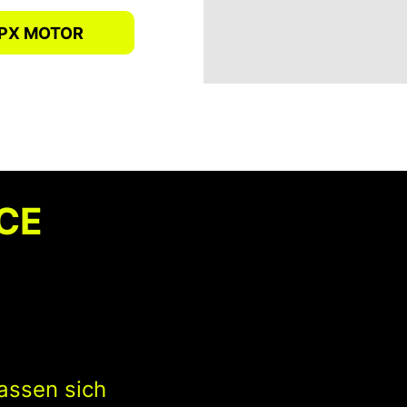
 PX MOTOR
CE
assen sich