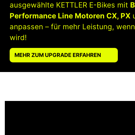
ausgewählte KETTLER E-Bikes mit
B
Performance Line Motoren CX, PX
anpassen – für mehr Leistung, wenn
wird!
MEHR ZUM UPGRADE ERFAHREN