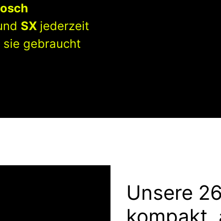
osch
und
SX
jederzeit
 sie gebraucht
Unsere 26
kompakt, 