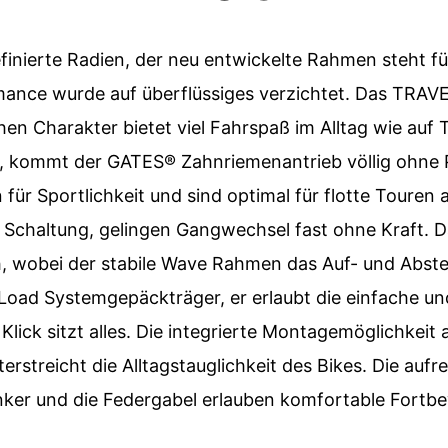
finierte Radien, der neu entwickelte Rahmen steht fü
mance wurde auf überflüssiges verzichtet. Das TRA
en Charakter bietet viel Fahrspaß im Alltag wie auf T
 kommt der GATES® Zahnriemenantrieb völlig ohne P
ür Sportlichkeit und sind optimal für flotte Touren a
haltung, gelingen Gangwechsel fast ohne Kraft. Das
 wobei der stabile Wave Rahmen das Auf- und Abstei
Load Systemgepäckträger, er erlaubt die einfache u
lick sitzt alles. Die integrierte Montagemöglichkeit 
treicht die Alltagstauglichkeit des Bikes. Die aufre
ker und die Federgabel erlauben komfortable Fortb