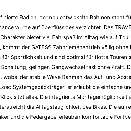
finierte Radien, der neu entwickelte Rahmen steht fü
mance wurde auf überflüssiges verzichtet. Das TRAV
harakter bietet viel Fahrspaß im Alltag wie auf Toure
 kommt der GATES® Zahnriemenantrieb völlig ohne P
ür Sportlichkeit und sind optimal für flotte Touren a
haltung, gelingen Gangwechsel fast ohne Kraft. Das
 wobei der stabile Wave Rahmen das Auf- und Abstei
Load Systemgepäckträger, er erlaubt die einfache u
lick sitzt alles. Die integrierte Montagemöglichkeit 
treicht die Alltagstauglichkeit des Bikes. Die aufre
ker und die Federgabel erlauben komfortable Fortb