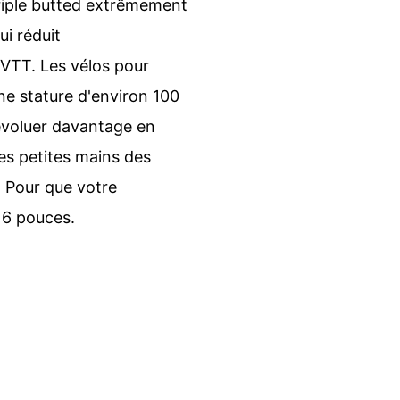
triple butted extrêmement
ui réduit
 VTT. Les vélos pour
ne stature d'environ 100
r évoluer davantage en
les petites mains des
. Pour que votre
16 pouces.