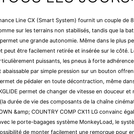
nce Line CX (Smart System) fournit un couple de 85 
me sur les terrains non stabilisés, tandis que la ba
n permet une grande autonomie. Même dans le plus pe
t peut être facilement retirée et insérée sur le côté. L
culièrement puissants, les pneus à forte adhérence e
abaissable par simple pression sur un bouton offren
s permet de pédaler en toute décontraction, même dans
KGLIDE permet de changer de vitesse en douceur et 
(la durée de vie des composants de la chaîne cinémati
TOWN &amp; COUNTRY COMP CX11 LG convainc égal
e avec le porte-bagages système MonkeyLoad, le syst
ossibilité de monter facilement une remorque pour en