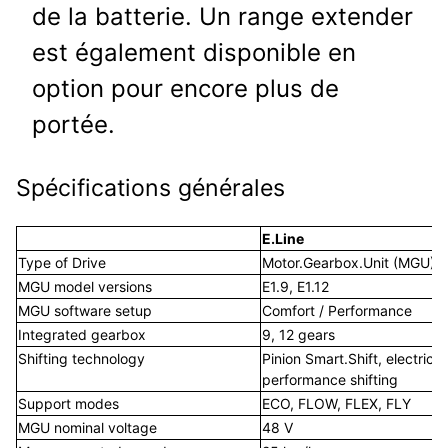
de la batterie. Un range extender
est également disponible en
option pour encore plus de
portée.
Spécifications générales
E.Line
E
Type of Drive
Motor.Gearbox.Unit (MGU)
M
MGU model versions
E1.9, E1.12
E
MGU software setup
Comfort / Performance
Integrated gearbox
9, 12 gears
9
Shifting technology
Pinion Smart.Shift, electric
P
performance shifting
p
Support modes
ECO, FLOW, FLEX, FLY
E
MGU nominal voltage
48 V
4