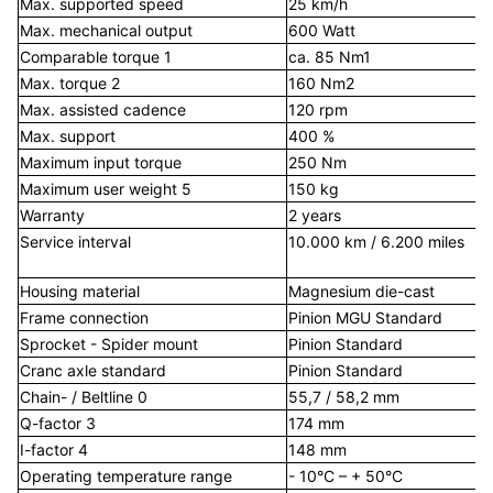
Max. supported speed
25 km/h
4
Max. mechanical output
600 Watt
8
Comparable torque 1
ca. 85 Nm1
c
Max. torque 2
160 Nm2
Max. assisted cadence
120 rpm
1
Max. support
400 %
Maximum input torque
250 Nm
Maximum user weight 5
150 kg
1
Warranty
2 years
2
Service interval
10.000 km / 6.200 miles
1
m
Housing material
Magnesium die-cast
M
Frame connection
Pinion MGU Standard
P
Sprocket - Spider mount
Pinion Standard
P
Cranc axle standard
Pinion Standard
P
Chain- / Beltline 0
55,7 / 58,2 mm
5
Q-factor 3
174 mm
I-factor 4
148 mm
Operating temperature range
- 10°C – + 50°C
-