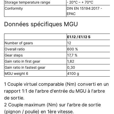
Storage temperature range
- 20°C – + 70°C
-
Conformity
DIN EN 15194:2017 -
R
EPAC
Données spécifiques MGU
E1.12 / E1.12 S
Number of gears
12
Overall ratio
600 %
Gear steps
17,7 %
Gain ratio in first gear
1,82
Gain ratio in fastest gear
0,30
MGU weight 6
4100 g
1 Couple virtuel comparable (Nm) converti en un
rapport 1:1 de l'arbre d'entrée du MGU à l'arbre
de sortie.
2 Couple maximum (Nm) sur l'arbre de sortie
(pignon / poulie) en 1ère vitesse.