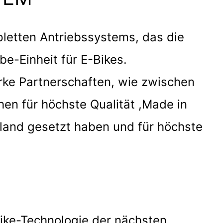
pletten Antriebssystems, das die
NIT
be-Einheit für E-Bikes.
arke Partnerschaften, wie zwischen
hen für höchste Qualität ,Made in
land gesetzt haben und für höchste
-Bike-Technologie der nächsten