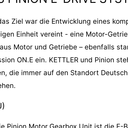
as Ziel war die Entwicklung eines kom
OTOR.GEARBOX.U
gen Einheit vereint - eine Motor-Getrie
 aus Motor und Getriebe – ebenfalls st
ssion ON.E ein. KETTLER und Pinion ste
, die immer auf den Standort Deutsch
ehen.
U)
Die Pinion Motor.Gearbox.Unit ist die E