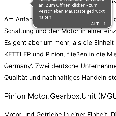
Am Anfang stand die Mission ON.E - d
FÜR ALLE. M
Schaltung und den Motor in einer einzi
Es geht aber um mehr, als die Einheit
KETTLER und Pinion, fließen in die Mi
Germany‘. Zwei deutsche Unternehmen
Qualität und nachhaltiges Handeln st
Pinion Motor.Gearbox.Unit (MG
Motor und Getriebe in einer Einheit: 