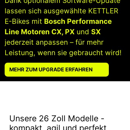
Dank optionalem Software-Update
lassen sich ausgewählte KETTLER
E-Bikes mit
Bosch Performance
Line Motoren CX, PX
und
SX
jederzeit anpassen – für mehr
Leistung, wenn sie gebraucht wird!
MEHR ZUM UPGRADE ERFAHREN
Unsere 26 Zoll Modelle -
kompakt, agil und perfekt