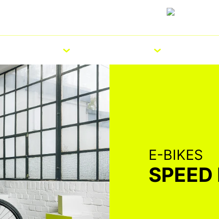
Karriere
Presse
Händlersuche
Deutschla
R
SERVICE
TECHNOLOGIE
E-BIKES
SPEED