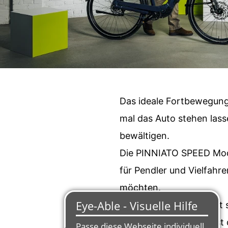
Das ideale Fortbewegungsm
mal das Auto stehen lass
bewältigen.
Die PINNIATO SPEED Model
für Pendler und Vielfah
möchten.
Das VELOSSI Modell mit 
Langstreckenpendler ist 