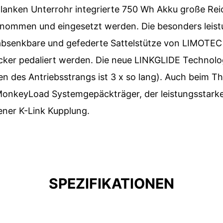
hlanken Unterrohr integrierte 750 Wh Akku große Rei
ntnommen und eingesetzt werden. Die besonders lei
absenkbare und gefederte Sattelstütze von LIMOTEC 
cker pedaliert werden. Die neue LINKGLIDE Technologi
 des Antriebsstrangs ist 3 x so lang). Auch beim T
yLoad Systemgepäckträger, der leistungsstarken L
ner K-Link Kupplung.
SPEZIFIKATIONEN