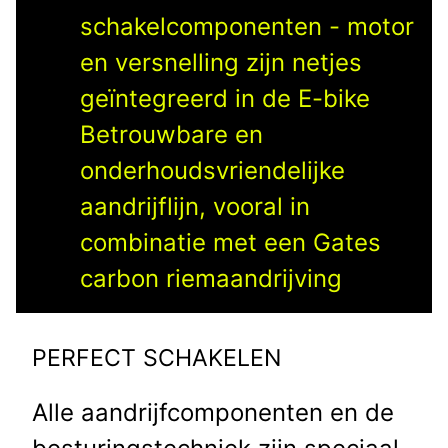
schakelcomponenten - motor
en versnelling zijn netjes
geïntegreerd in de E-bike
Betrouwbare en
onderhoudsvriendelijke
aandrijflijn, vooral in
combinatie met een Gates
carbon riemaandrijving
PERFECT SCHAKELEN
Alle aandrijfcomponenten en de