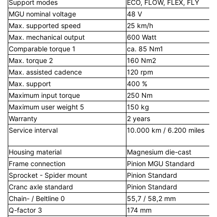
Support modes
ECO, FLOW, FLEX, FLY
E
MGU nominal voltage
48 V
4
Max. supported speed
25 km/h
4
Max. mechanical output
600 Watt
8
Comparable torque 1
ca. 85 Nm1
c
Max. torque 2
160 Nm2
Max. assisted cadence
120 rpm
1
Max. support
400 %
Maximum input torque
250 Nm
Maximum user weight 5
150 kg
1
Warranty
2 years
2
Service interval
10.000 km / 6.200 miles
1
m
Housing material
Magnesium die-cast
M
Frame connection
Pinion MGU Standard
P
Sprocket - Spider mount
Pinion Standard
P
Cranc axle standard
Pinion Standard
P
Chain- / Beltline 0
55,7 / 58,2 mm
5
Q-factor 3
174 mm