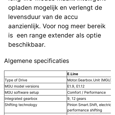
opladen mogelijk en verlengt de
levensduur van de accu
aanzienlijk. Voor nog meer bereik
is een range extender als optie
beschikbaar.
Algemene specificaties
E.Line
E
Type of Drive
Motor.Gearbox.Unit (MGU)
M
MGU model versions
E1.9, E1.12
E
MGU software setup
Comfort / Performance
Integrated gearbox
9, 12 gears
9
Shifting technology
Pinion Smart.Shift, electric
P
performance shifting
p