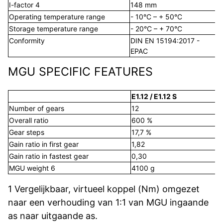
I-factor 4
148 mm
Operating temperature range
- 10°C – + 50°C
-
Storage temperature range
- 20°C – + 70°C
-
Conformity
DIN EN 15194:2017 -
R
EPAC
MGU SPECIFIC FEATURES
E1.12 / E1.12 S
Number of gears
12
Overall ratio
600 %
Gear steps
17,7 %
Gain ratio in first gear
1,82
Gain ratio in fastest gear
0,30
MGU weight 6
4100 g
1 Vergelijkbaar, virtueel koppel (Nm) omgezet
naar een verhouding van 1:1 van MGU ingaande
as naar uitgaande as.