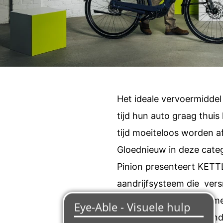
Het ideale vervoermiddel 
tijd hun auto graag thui
tijd moeiteloos worden a
Gloednieuw in deze cate
Pinion presenteert KETTL
aandrijfsysteem die vers
De VELOSSI-modellen met
Vooral voor langeafstands