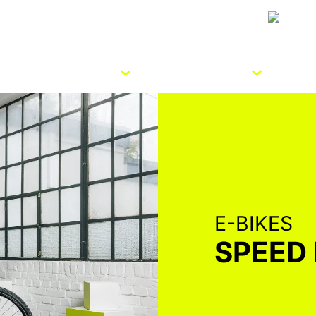
Carrière
Pers
Vakhandelaar vinden
Belgi
OIRES
SERVICE
TECHNOLOGIE
E-BIKES
SPEED