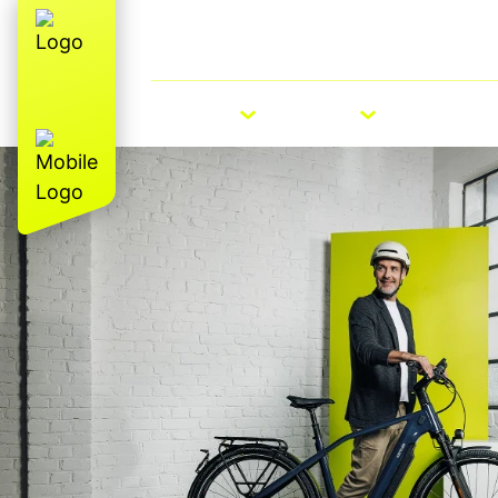
Over ons
E-Bike Roadshow
E-BIKES
BIKES
ACCESS