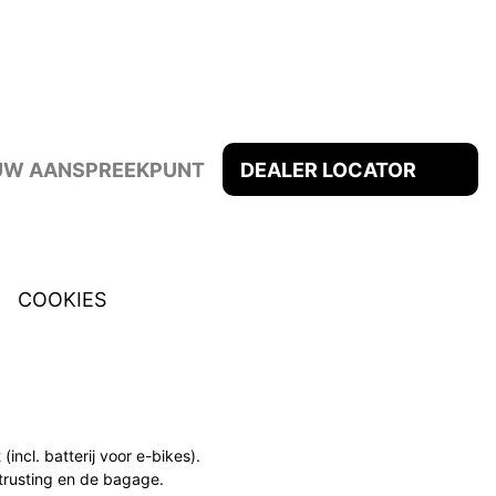
 UW AANSPREEKPUNT
DEALER LOCATOR
COOKIES
cl. batterij voor e-bikes).
itrusting en de bagage.