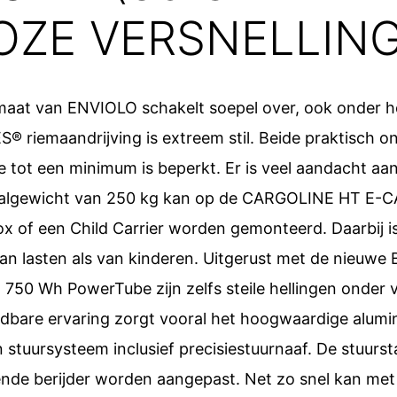
OZE VERSNELLIN
maat van ENVIOLO schakelt soepel over, ook onder h
S® riemaandrijving is extreem stil. Beide praktisch o
e tot een minimum is beperkt. Er is veel aandacht aan
aalgewicht van 250 kg kan op de CARGOLINE HT E-C
x of een Child Carrier worden gemonteerd. Daarbij i
an lasten als van kinderen. Uitgerust met de nieuwe
 750 Wh PowerTube zijn zelfs steile hellingen onder 
bare ervaring zorgt vooral het hoogwaardige alumin
stuursysteem inclusief precisiestuurnaaf. De stuurs
fende berijder worden aangepast. Net zo snel kan me