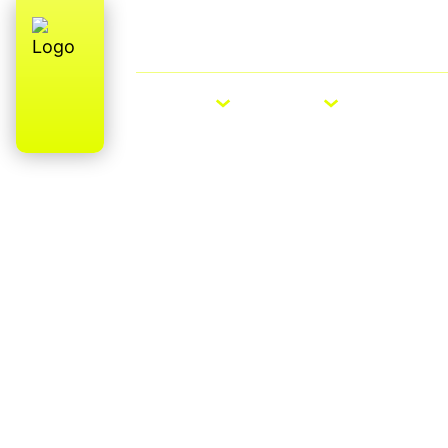
Over ons
E-Bike Roadshow
E-BIKES
BIKES
ACCESS