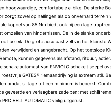
een hoogwaardige, comfortabele e-bike. De sterke B
 zorgt zowel op hellingen als op onverhard terrein 
le koppel van 85 Nm biedt ook bij een lage trapfreq
het omzeilen van hindernissen. De in de slanke onder
oot bereik. De grote accu past zelfs in het kleinste
rden verwijderd en aangebracht. Op het toetsloze Ki
Remote, kunnen gegevens als afstand, ritduur, actier
e schakelautomaat van ENVIOLO schakelt soepel ove
 roestvrije GATES® riemaandrijving is extreem stil. Be
en omdat slijtage tot een minimum is beperkt. Comf
de geveerde en verlaagbare zadelpen; met schijfrem
e PRO BELT AUTOMATIC veilig uitgerust.