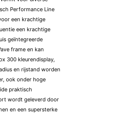
osch Performance Line
voor een krachtige
uentie een krachtige
buis geïntegreerde
 Wave frame en kan
ox 300 kleurendisplay,
adius en rijstand worden
r, ook onder hoge
ide praktisch
ort wordt geleverd door
men en een supersterke