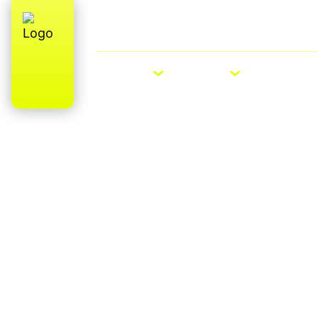
Over ons
E-Bike Roadshow
E-BIKES
BIKES
ACCESS