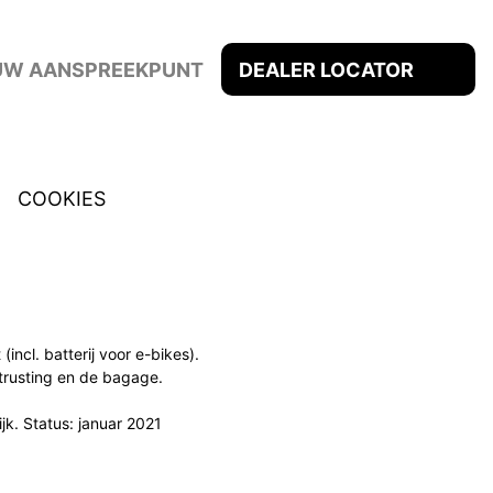
 UW AANSPREEKPUNT
DEALER LOCATOR
COOKIES
cl. batterij voor e-bikes).
itrusting en de bagage.
k. Status: januar 2021