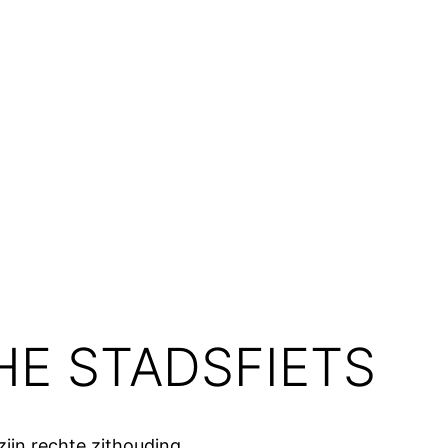
E STADSFIETS
zijn rechte zithouding