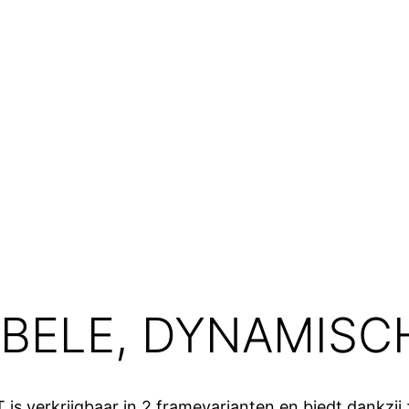
BELE, DYNAMISCH
s verkrijgbaar in 2 framevarianten en biedt dankzij 