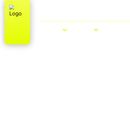
Over ons
E-Bike Roadshow
E-BIKES
BIKES
ACCESS